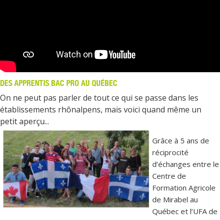
DES APPRENTIS BAC PRO AU QUÉBEC
On ne peut pas parler de tout ce qui se passe dans les
établissements rhônalpens, mais voici quand même un
petit aperçu...
Grâce à 5 ans de
réciprocité
d’échanges entre le
Centre de
Formation Agricole
de Mirabel au
Québec et l’UFA de